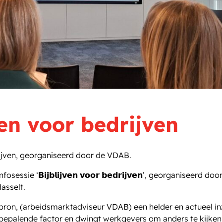
ven voor bedrijven
rijven, georganiseerd door de VDAB.
 ‘𝗕𝗶𝗷𝗯𝗹𝗶𝗷𝘃𝗲𝗻 𝘃𝗼𝗼𝗿 𝗯𝗲𝗱𝗿𝗶𝗷𝘃𝗲𝗻’, georganiseerd door
Hasselt.
bron
, (arbeidsmarktadviseur VDAB) een helder en actueel inz
 bepalende factor en dwingt werkgevers om anders te kijken