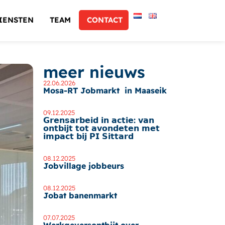
IENSTEN
TEAM
CONTACT
meer nieuws
22.06.2026
Mosa-RT Jobmarkt in Maaseik
09.12.2025
𝗚𝗿𝗲𝗻𝘀𝗮𝗿𝗯𝗲𝗶𝗱 𝗶𝗻 𝗮𝗰𝘁𝗶𝗲: 𝘃𝗮𝗻
𝗼𝗻𝘁𝗯𝗶𝗷𝘁 𝘁𝗼𝘁 𝗮𝘃𝗼𝗻𝗱𝗲𝘁𝗲𝗻 𝗺𝗲𝘁
𝗶𝗺𝗽𝗮𝗰𝘁 𝗯𝗶𝗷 𝗣𝗜 𝗦𝗶𝘁𝘁𝗮𝗿𝗱
08.12.2025
Jobvillage jobbeurs
08.12.2025
Jobat banenmarkt
07.07.2025