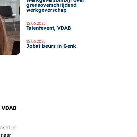
Werkgeversontbijt over
grensoverschrijdend
werkgeverschap
12.06.2025
Talentevent, VDAB
12.06.2025
Jobat beurs in Genk
 𝗩𝗗𝗔𝗕
icht in
 naar