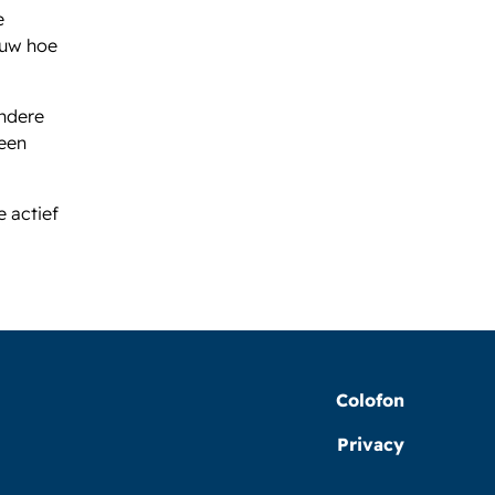
e
euw hoe
andere
teen
e actief
Colofon
Privacy