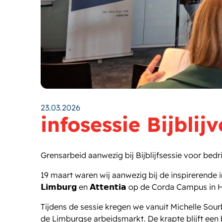
23.03.2026
infosessie Bijblij
Grensarbeid aanwezig bij Bijblijfsessie voor bed
19 maart waren wij aanwezig bij de inspirerende infosessie
𝗟𝗶𝗺𝗯𝘂𝗿𝗴 en 𝗔𝘁𝘁𝗲𝗻𝘁𝗶𝗮 op de Corda Campus in 
Tijdens de sessie kregen we vanuit
Michelle Sour
de Limburgse arbeidsmarkt. De krapte blijft een